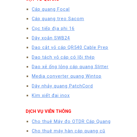
Cáp quang Focal
Cáp quang treo Sacom
Cọc tiếp địa phi 16
Dây xoắn SWB24
Dao cắt vỏ cáp QR540 Cable Prep
Dao tách vỏ cáp có lõi thép
Dao xẻ ống lỏng cáp quang Slitter
Media converter quang Wintop
Dây nhảy quang PatchCord
Kìm xiết đai inox
DỊCH VỤ VIỄN THÔNG
Cho thuê Máy đo OTDR Cáp Quang
Cho thuê máy hàn cáp quang cũ