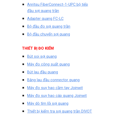
Anritsu FiberConnect-1-UPC bộ tiếp
đầu sợi quang trần
Adapter quang FC-LC
Bộ đầu đo sợi quang trần
Bộ đầu chuyển sợi quang
THIẾT BỊ ĐO KIỂM
Bút soi sợi quang
Máy đo công suất quang
Bút lau đầu quang
Băng lau đầu connector quang
Máy đo suy hao cầm tay Joinwit
Máy đo suy hao cáp quang Joinwit
Máy dò tìm lỗi sợi quang
Thiết bị kiểm tra sợi quang trần DIVOT