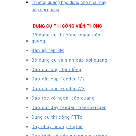
Thiết bị quang học dùng cho nhà máy
cáp sợi quang
DỤNG CỤ THI CÔNG VIỄN THÔNG
Bộ dụng cụ thi công mạng cáp
quang
Bàn ép rệp 3M
Bộ dụng cụ vệ sinh cáp sợi quang
Dao cắt ống đệm lỏng
Dao cắt cáp Feeder 1/2
Dao cắt cáp Feeder 7/8
Dao rọc vỏ ngoài cáp quang
Dao cắt dây feeder rosenberrger
Dụng cụ thi công FTTx
Dây nhảy quang Pigtail