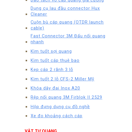
Dao tách vỏ cáp quang gia cường
Dụng cụ lau đầu connector Hux
Cleaner
Cuộn bù cáp quang (OTDR launch
cable)
Fast Connector 3M Đấu nối quang
nhanh
Kìm tuốt sợi quang
Kìm tuốt cáp thuê bao
Kẹp cáp 2 rãnh 3 lỗ
Kìm tuốt 2 lỗ CFS-2 Miller Mỹ
Khóa dây đai Inox A20
Rệp nối quang 3M Firblok II 2529
Hộp đựng dụng cụ đồ nghề
Xe đo khoảng cách cáp
VẬT TƯ QUANG