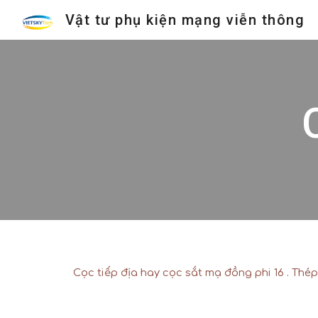
Vật tư phụ kiện mạng viễn thông
Sk
Cọc tiếp địa hay cọc sắt mạ đồng phi 16 . Thé