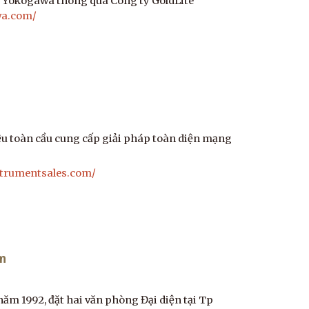
 Yokogawa thông qua Công ty GoldLite
wa.com/
u toàn cầu cung cấp giải pháp toàn diện mạng
strumentsales.com/
êm
ăm 1992, đặt hai văn phòng Đại diện tại Tp