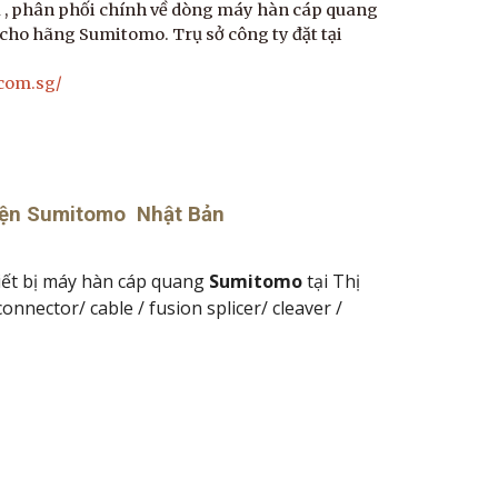
a , phân phối chính về dòng máy hàn cáp quang
ho hãng Sumitomo. Trụ sở công ty đặt tại
.com.sg/
 kiện Sumitomo Nhật Bản
iết bị máy hàn cáp quang
Sumitomo
tại Thị
onnector/ cable / fusion splicer/ cleaver /