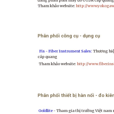
đang phân phối máy đo OTDR cáp quang
Tham khảo website:
http://www.yokoga
Phân phối công cụ - dụng cụ
:
Fis - Fiber Instrument Sales
Thương hiệ
cáp quang
Tham khảo website:
http://www.fiberin
Phân phối thiết bị hàn nối - đo ki
Goldlite
- Tham gia thị trường Việt nam n