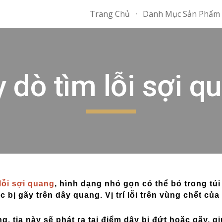
Trang Chủ
Danh Mục Sản Phẩm
ip to main content
Skip to navigat
 dò tìm lỗi sợi q
í lỗi sợi quang
, hình dạng nhỏ gọn có thể bỏ trong tú
 bị gãy trên dây quang. Vị trí lỗi trên vùng chết của
g, tia này sẽ phát ra tại điểm dây bị đứt hoặc gãy, g