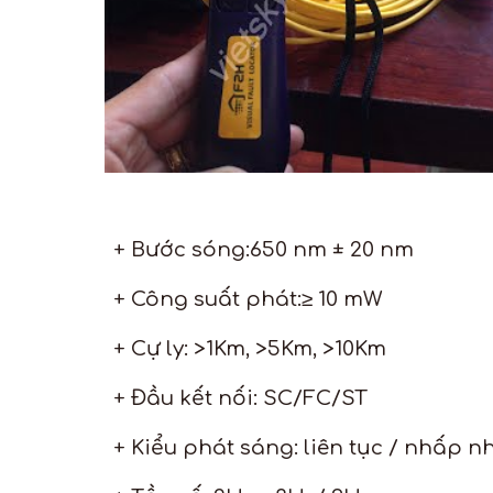
+ Bước sóng:650 nm ± 20 nm
+ Công suất phát:≥ 10 mW
+ Cự ly: >1Km, >5Km, >10Km
+ Đầu kết nối: SC/FC/ST
+ Kiểu phát sáng: liên tục / nhấp n