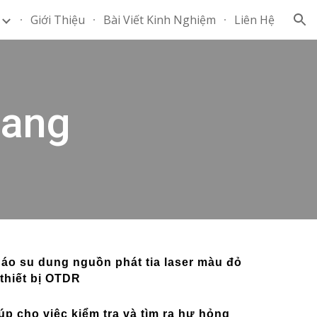
Giới Thiệu
Bài Viết Kinh Nghiệm
Liên Hệ
ion
uang
i áo su dung nguồn phát tia laser màu đỏ
 thiết bị OTDR
iúp cho việc kiểm tra và tìm ra hư hỏng