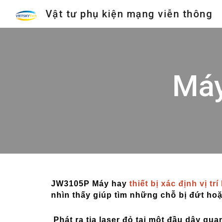
Vật tư phụ kiện mạng viễn thông
Sk
Máy
JW3105P Máy hay
thiết bị xác định vị tr
nhìn thấy giúp tìm những chỗ bị đứt hoặc
Phát ra tia laser đỏ tại một đầu dây quan