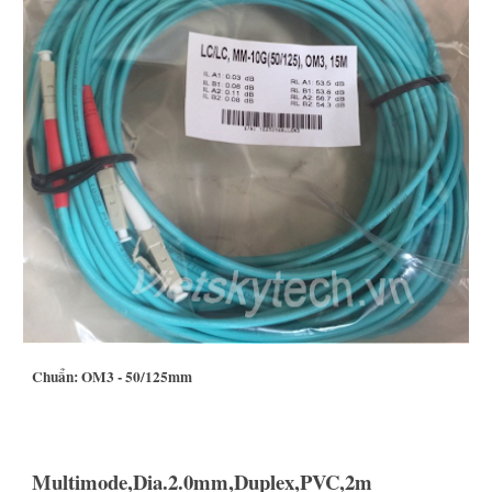
Chuẩn: OM3 - 50/125mm
Multimode,Dia.2.0mm,Duplex,PVC,2m